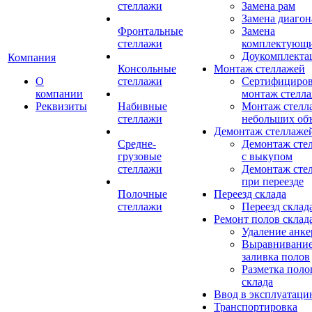
стеллажи
Замена рам
Замена диагон
Фронтальные
Замена
стеллажи
комплектующ
Доукомплекта
Компания
Консольные
Монтаж стеллажей
О
стеллажи
Сертифициро
компании
монтаж стелл
Реквизиты
Набивные
Монтаж стелл
стеллажи
небольших об
Демонтаж стеллаже
Средне-
Демонтаж сте
грузовые
с выкупом
стеллажи
Демонтаж сте
при переезде
Полочные
Переезд склада
стеллажи
Переезд склад
Ремонт полов склад
Удаление анке
Выравнивание
заливка полов
Разметка поло
склада
Ввод в эксплуатац
Транспортировка