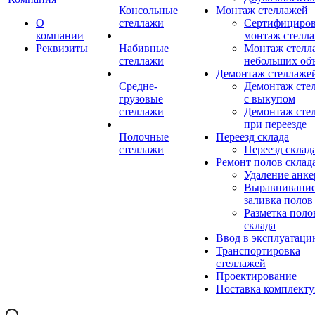
Консольные
Монтаж стеллажей
О
стеллажи
Сертифициро
компании
монтаж стелл
Реквизиты
Набивные
Монтаж стелл
стеллажи
небольших об
Демонтаж стеллаже
Средне-
Демонтаж сте
грузовые
с выкупом
стеллажи
Демонтаж сте
при переезде
Полочные
Переезд склада
стеллажи
Переезд склад
Ремонт полов склад
Удаление анке
Выравнивание
заливка полов
Разметка поло
склада
Ввод в эксплуатац
Транспортировка
стеллажей
Проектирование
Поставка комплект