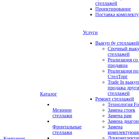
стеллажей
Проектирование
Поставка комплект
Услуги
Выкуп бу стеллажей
Срочный выку
стеллажей
Реализация со
продавца
Реализация по
СтелТорг
Trade In выкуп
продажа друг
стеллажей
Каталог
Ремонт стеллажей
Технология Fo
Мезонин
Замена стоек
стеллажи
Замена рам
Замена диагон
Фронтальные
Замена
стеллажи
комплектующ
Доукомплекта
Компания