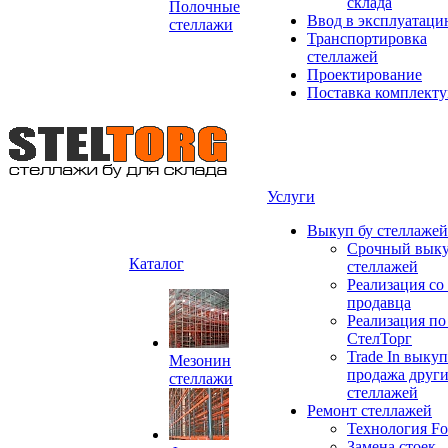
склада
Полочные
Ввод в эксплуатац
стеллажи
Транспортировка
стеллажей
Проектирование
Поставка комплект
Услуги
Выкуп бу стеллажей
Срочный выку
Каталог
стеллажей
Реализация со
продавца
Реализация по
СтелТорг
Trade In выкуп
Мезонин
продажа друг
стеллажи
стеллажей
Ремонт стеллажей
Технология Fo
Замена стоек