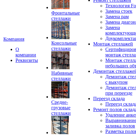
Ремонт стеллажей
Технология Fo
Замена стоек
Фронтальные
Замена рам
стеллажи
Замена диагон
Замена
комплектующ
Доукомплекта
Компания
Консольные
Монтаж стеллажей
стеллажи
О
Сертифициро
компании
монтаж стелл
Реквизиты
Монтаж стелл
небольших об
Демонтаж стеллаже
Набивные
Демонтаж сте
стеллажи
с выкупом
Демонтаж сте
при переезде
Переезд склада
Средне-
Переезд склад
грузовые
Ремонт полов склад
стеллажи
Удаление анке
Выравнивание
заливка полов
Разметка поло