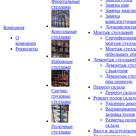
Фронтальные
Замена рам
стеллажи
Замена диагон
Замена
комплектующ
Доукомплекта
Компания
Консольные
Монтаж стеллажей
стеллажи
О
Сертифициро
компании
монтаж стелл
Реквизиты
Монтаж стелл
небольших об
Демонтаж стеллаже
Набивные
Демонтаж сте
стеллажи
с выкупом
Демонтаж сте
при переезде
Переезд склада
Средне-
Переезд склад
грузовые
Ремонт полов склад
стеллажи
Удаление анке
Выравнивание
заливка полов
Разметка поло
склада
Полочные
Ввод в эксплуатац
стеллажи