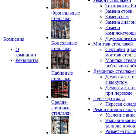
Ремонт стеллажей
Технология Fo
Замена стоек
Фронтальные
Замена рам
стеллажи
Замена диагон
Замена
комплектующ
Доукомплекта
Компания
Консольные
Монтаж стеллажей
стеллажи
О
Сертифициро
компании
монтаж стелл
Реквизиты
Монтаж стелл
небольших об
Демонтаж стеллаже
Набивные
Демонтаж сте
стеллажи
с выкупом
Демонтаж сте
при переезде
Переезд склада
Средне-
Переезд склад
грузовые
Ремонт полов склад
стеллажи
Удаление анке
Выравнивание
заливка полов
Разметка поло