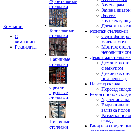
Фронтальные
Замена рам
стеллажи
Замена диагон
Замена
комплектующ
Доукомплекта
Компания
Консольные
Монтаж стеллажей
стеллажи
О
Сертифициро
компании
монтаж стелл
Реквизиты
Монтаж стелл
небольших об
Демонтаж стеллаже
Набивные
Демонтаж сте
стеллажи
с выкупом
Демонтаж сте
при переезде
Переезд склада
Средне-
Переезд склад
грузовые
Ремонт полов склад
стеллажи
Удаление анке
Выравнивание
заливка полов
Разметка поло
склада
Полочные
Ввод в эксплуатац
стеллажи