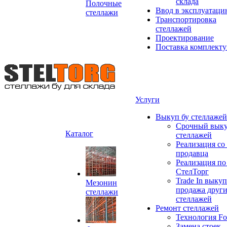
склада
Полочные
Ввод в эксплуатац
стеллажи
Транспортировка
стеллажей
Проектирование
Поставка комплект
Услуги
Выкуп бу стеллажей
Срочный выку
Каталог
стеллажей
Реализация со
продавца
Реализация по
СтелТорг
Trade In выкуп
Мезонин
продажа друг
стеллажи
стеллажей
Ремонт стеллажей
Технология Fo
Замена стоек