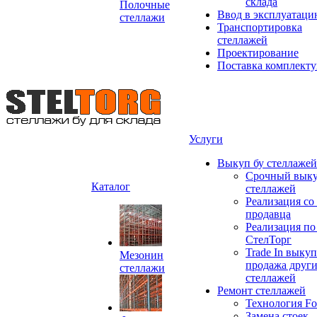
склада
Полочные
Ввод в эксплуатац
стеллажи
Транспортировка
стеллажей
Проектирование
Поставка комплект
Услуги
Выкуп бу стеллажей
Срочный выку
Каталог
стеллажей
Реализация со
продавца
Реализация по
СтелТорг
Trade In выкуп
Мезонин
продажа друг
стеллажи
стеллажей
Ремонт стеллажей
Технология Fo
Замена стоек