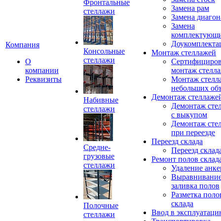
Фронтальные
Замена рам
стеллажи
Замена диагон
Замена
комплектующ
Доукомплекта
Компания
Консольные
Монтаж стеллажей
стеллажи
О
Сертифициро
компании
монтаж стелл
Реквизиты
Монтаж стелл
небольших об
Демонтаж стеллаже
Набивные
Демонтаж сте
стеллажи
с выкупом
Демонтаж сте
при переезде
Переезд склада
Средне-
Переезд склад
грузовые
Ремонт полов склад
стеллажи
Удаление анке
Выравнивание
заливка полов
Разметка поло
склада
Полочные
Ввод в эксплуатац
стеллажи