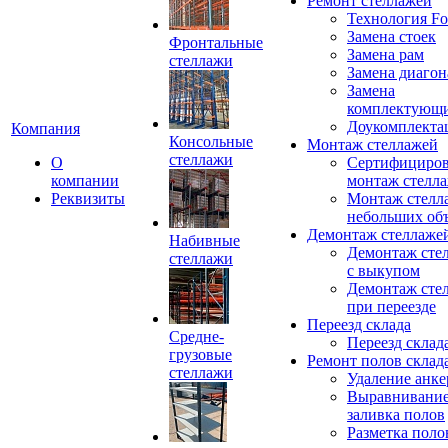
Ремонт стеллажей
Технология Fo
Замена стоек
Фронтальные
Замена рам
стеллажи
Замена диагон
Замена
комплектующ
Доукомплекта
Компания
Консольные
Монтаж стеллажей
стеллажи
О
Сертифициро
компании
монтаж стелл
Реквизиты
Монтаж стелл
небольших об
Демонтаж стеллаже
Набивные
Демонтаж сте
стеллажи
с выкупом
Демонтаж сте
при переезде
Переезд склада
Средне-
Переезд склад
грузовые
Ремонт полов склад
стеллажи
Удаление анке
Выравнивание
заливка полов
Разметка поло