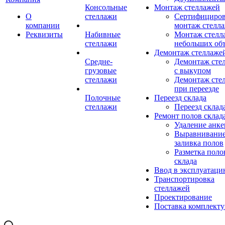
Консольные
Монтаж стеллажей
О
стеллажи
Сертифициро
компании
монтаж стелл
Реквизиты
Набивные
Монтаж стелл
стеллажи
небольших об
Демонтаж стеллаже
Средне-
Демонтаж сте
грузовые
с выкупом
стеллажи
Демонтаж сте
при переезде
Полочные
Переезд склада
стеллажи
Переезд склад
Ремонт полов склад
Удаление анке
Выравнивание
заливка полов
Разметка поло
склада
Ввод в эксплуатац
Транспортировка
стеллажей
Проектирование
Поставка комплект