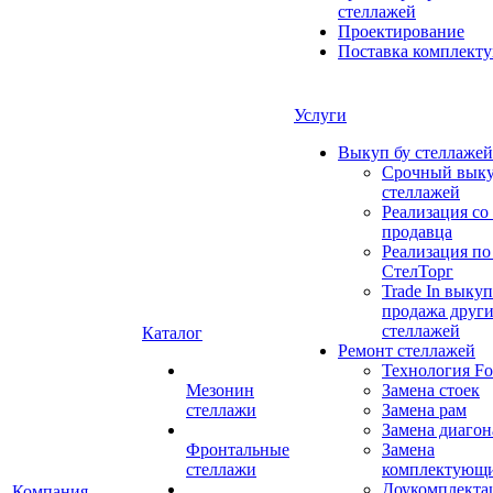
стеллажей
Проектирование
Поставка комплект
Услуги
Выкуп бу стеллажей
Срочный выку
стеллажей
Реализация со
продавца
Реализация по
СтелТорг
Trade In выкуп
продажа друг
стеллажей
Каталог
Ремонт стеллажей
Технология Fo
Мезонин
Замена стоек
стеллажи
Замена рам
Замена диагон
Фронтальные
Замена
стеллажи
комплектующ
Доукомплекта
Компания