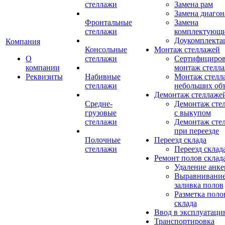
стеллажи
Замена рам
Замена диагон
Фронтальные
Замена
стеллажи
комплектующ
Доукомплекта
Компания
Консольные
Монтаж стеллажей
О
стеллажи
Сертифициро
компании
монтаж стелл
Реквизиты
Набивные
Монтаж стелл
стеллажи
небольших об
Демонтаж стеллаже
Средне-
Демонтаж сте
грузовые
с выкупом
стеллажи
Демонтаж сте
при переезде
Полочные
Переезд склада
стеллажи
Переезд склад
Ремонт полов склад
Удаление анке
Выравнивание
заливка полов
Разметка поло
склада
Ввод в эксплуатац
Транспортировка