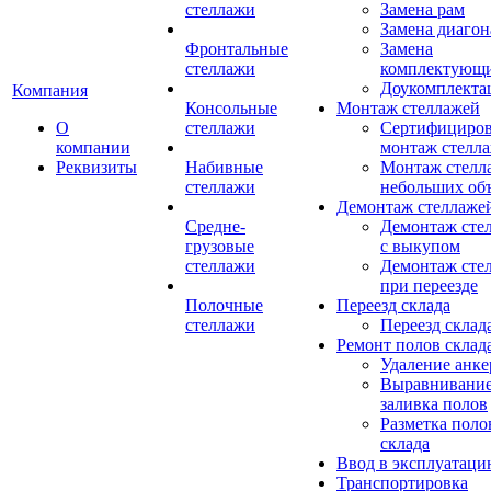
стеллажи
Замена рам
Замена диагон
Фронтальные
Замена
стеллажи
комплектующ
Доукомплекта
Компания
Консольные
Монтаж стеллажей
О
стеллажи
Сертифициро
компании
монтаж стелл
Реквизиты
Набивные
Монтаж стелл
стеллажи
небольших об
Демонтаж стеллаже
Средне-
Демонтаж сте
грузовые
с выкупом
стеллажи
Демонтаж сте
при переезде
Полочные
Переезд склада
стеллажи
Переезд склад
Ремонт полов склад
Удаление анке
Выравнивание
заливка полов
Разметка поло
склада
Ввод в эксплуатац
Транспортировка