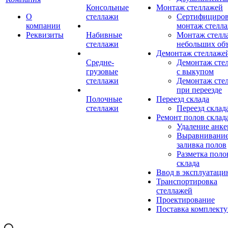
Консольные
Монтаж стеллажей
О
стеллажи
Сертифициро
компании
монтаж стелл
Реквизиты
Набивные
Монтаж стелл
стеллажи
небольших об
Демонтаж стеллаже
Средне-
Демонтаж сте
грузовые
с выкупом
стеллажи
Демонтаж сте
при переезде
Полочные
Переезд склада
стеллажи
Переезд склад
Ремонт полов склад
Удаление анке
Выравнивание
заливка полов
Разметка поло
склада
Ввод в эксплуатац
Транспортировка
стеллажей
Проектирование
Поставка комплект