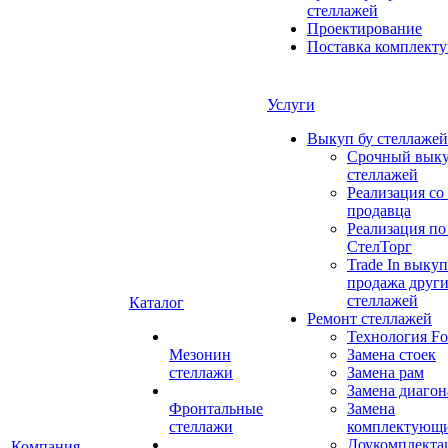
стеллажей
Проектирование
Поставка комплект
Услуги
Выкуп бу стеллажей
Срочный выку
стеллажей
Реализация со
продавца
Реализация по
СтелТорг
Trade In выкуп
продажа друг
стеллажей
Каталог
Ремонт стеллажей
Технология Fo
Мезонин
Замена стоек
стеллажи
Замена рам
Замена диагон
Фронтальные
Замена
стеллажи
комплектующ
Доукомплекта
Компания