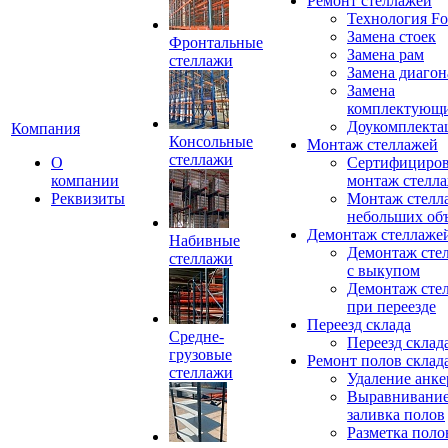
Ремонт стеллажей
Технология Fo
Замена стоек
Фронтальные
Замена рам
стеллажи
Замена диагон
Замена
комплектующ
Доукомплекта
Компания
Консольные
Монтаж стеллажей
стеллажи
О
Сертифициро
компании
монтаж стелл
Реквизиты
Монтаж стелл
небольших об
Демонтаж стеллаже
Набивные
Демонтаж сте
стеллажи
с выкупом
Демонтаж сте
при переезде
Переезд склада
Средне-
Переезд склад
грузовые
Ремонт полов склад
стеллажи
Удаление анке
Выравнивание
заливка полов
Разметка поло