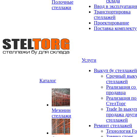
склада
Полочные
Ввод в эксплуатац
стеллажи
Транспортировка
стеллажей
Проектирование
Поставка комплект
Услуги
Выкуп бу стеллажей
Срочный выку
Каталог
стеллажей
Реализация со
продавца
Реализация по
СтелТорг
Trade In выкуп
Мезонин
продажа друг
стеллажи
стеллажей
Ремонт стеллажей
Технология Fo
Замена стоек