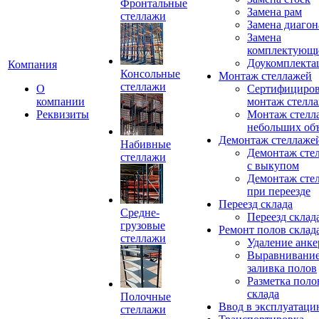
Фронтальные
Замена рам
стеллажи
Замена диагон
Замена
комплектующ
Доукомплекта
Компания
Консольные
Монтаж стеллажей
стеллажи
О
Сертифициро
компании
монтаж стелл
Реквизиты
Монтаж стелл
небольших об
Демонтаж стеллаже
Набивные
Демонтаж сте
стеллажи
с выкупом
Демонтаж сте
при переезде
Переезд склада
Средне-
Переезд склад
грузовые
Ремонт полов склад
стеллажи
Удаление анке
Выравнивание
заливка полов
Разметка поло
склада
Полочные
Ввод в эксплуатац
стеллажи