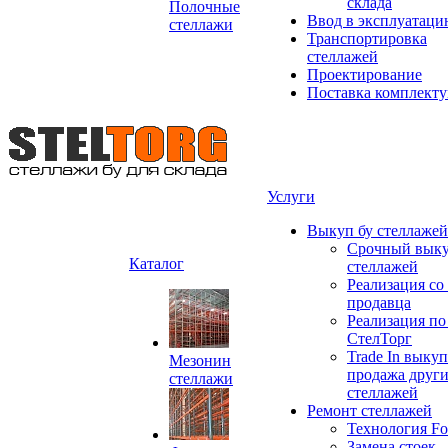
склада
Полочные
Ввод в эксплуатац
стеллажи
Транспортировка
стеллажей
Проектирование
Поставка комплект
Услуги
Выкуп бу стеллажей
Срочный выку
Каталог
стеллажей
Реализация со
продавца
Реализация по
СтелТорг
Trade In выкуп
Мезонин
продажа друг
стеллажи
стеллажей
Ремонт стеллажей
Технология Fo
Замена стоек