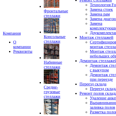
Ремонт стеллажей
Технология Fo
Замена стоек
Фронтальные
Замена рам
стеллажи
Замена диагон
Замена
комплектующ
Доукомплекта
Компания
Консольные
Монтаж стеллажей
стеллажи
О
Сертифициро
компании
монтаж стелл
Реквизиты
Монтаж стелл
небольших об
Демонтаж стеллаже
Набивные
Демонтаж сте
стеллажи
с выкупом
Демонтаж сте
при переезде
Переезд склада
Средне-
Переезд склад
грузовые
Ремонт полов склад
стеллажи
Удаление анке
Выравнивание
заливка полов
Разметка поло