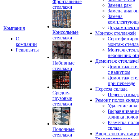
Фронтальные
Замена рам
стеллажи
Замена диагон
Замена
комплектующ
Доукомплекта
Компания
Консольные
Монтаж стеллажей
стеллажи
О
Сертифициро
компании
монтаж стелл
Реквизиты
Монтаж стелл
небольших об
Демонтаж стеллаже
Набивные
Демонтаж сте
стеллажи
с выкупом
Демонтаж сте
при переезде
Переезд склада
Средне-
Переезд склад
грузовые
Ремонт полов склад
стеллажи
Удаление анке
Выравнивание
заливка полов
Разметка поло
склада
Полочные
Ввод в эксплуатац
стеллажи