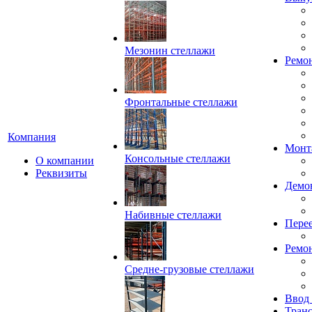
Мезонин стеллажи
Ремо
Фронтальные стеллажи
Компания
Монт
Консольные стеллажи
О компании
Реквизиты
Демо
Набивные стеллажи
Перее
Ремон
Средне-грузовые стеллажи
Ввод
Транс