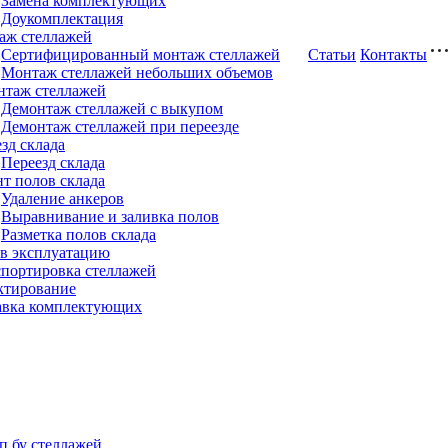
Замена комплектующих
Доукомплектация
аж стеллажей
Сертифицированный монтаж стеллажей
Статьи
Контакты
Монтаж стеллажей небольших объемов
нтаж стеллажей
Демонтаж стеллажей с выкупом
Демонтаж стеллажей при переезде
зд склада
Переезд склада
т полов склада
Удаление анкеров
Выравнивание и заливка полов
Разметка полов склада
 в эксплуатацию
портировка стеллажей
ктирование
авка комплектующих
п бу стеллажей