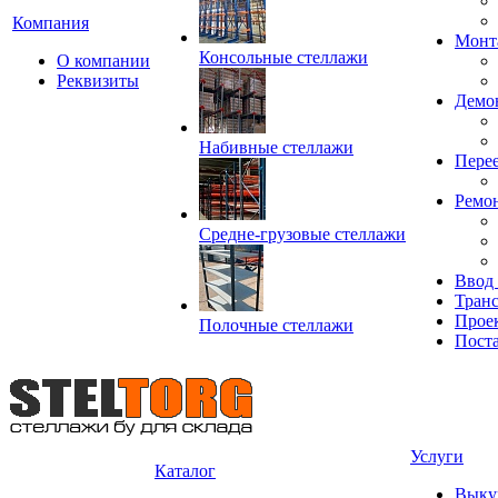
Компания
Монт
Консольные стеллажи
О компании
Реквизиты
Демо
Набивные стеллажи
Перее
Ремон
Средне-грузовые стеллажи
Ввод
Транс
Прое
Полочные стеллажи
Пост
Услуги
Каталог
Выку