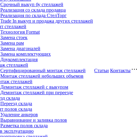
Срочный выкуп бу стеллажей
Реализация со склада продавца
Реализация по склада СтелТорг
Trade In выкуп и продажа других стеллажей
нт стеллажей
Технология Format
Замена стоек
Замена рам
Замена диагоналей
Замена комплектующих
Доукомплектация
аж стеллажей
Сертифицированный монтаж стеллажей
Статьи
Контакты
Монтаж стеллажей небольших объемов
нтаж стеллажей
Демонтаж стеллажей с выкупом
Демонтаж стеллажей при переезде
зд склада
Переезд склада
т полов склада
Удаление анкеров
Выравнивание и заливка полов
Разметка полов склада
 в эксплуатацию
портировка стеллажей